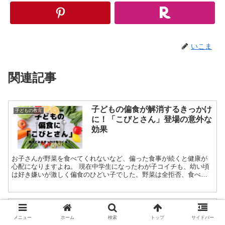
いこま
関連記事
子どもの偏食が解消するきっかけ
子どもの教育
に！「こびとさん」登場の意外な
効果
お子さんが野菜を食べてくれないなど、偏った食事が続くと健康が
心配になりますよね。 現在中学生になったわが子コイチも、幼い頃
は好き嫌いが激しく偏食のひどい子でした。野菜は全拒否、食べる
ものはご飯とうどんと果物だけ！ でも、そんな...
辞書ってどうやって選べばいい
子どもの教育
の？国語辞典を選ぶポイント
メニュー
ホーム
検索
トップ
サイドバー