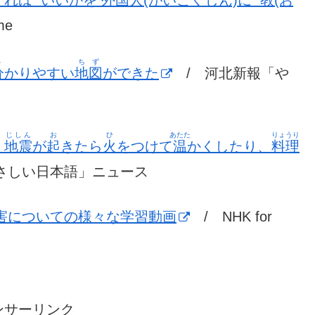
をすれば いいかを 外国人(がいこくじん)に 教(お
e
わ
ちず
分
かりやすい
地図
ができた
/ 河北新報「や
じしん
お
ひ
あたた
りょうり
す
地震
が
起
きたら
火
をつけて
温
かくしたり、
料理
さしい日本語」ニュース
害についての様々な学習動画
/ NHK for
ンサーリンク