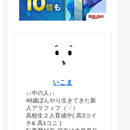
いこま
↓↓中の人↓↓
48歳ぼんやり生きてきた新
人アラフィフ（´-`）
高校生２人育成中( 高3コイ
チ& 高1コニ )