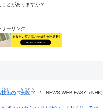
たことがありますか？
ンサーリンク
ぎじゅつ
じっけん
る
技術
の
実験
/ NEWS WEB EASY（NHK)