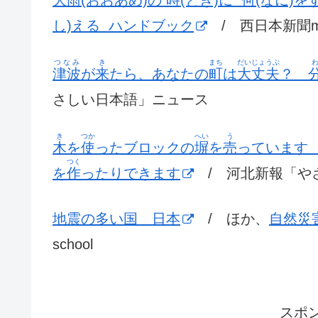
大雨(おおあめ)の 時(とき)に 何(なに)
し)える ハンドブック
/ 西日本新聞m
つなみ
き
まち
だいじょうぶ
津波
が
来
たら、あなたの
町
は
大丈夫
？
さしい日本語」ニュース
き
つか
へい
う
木
を
使
ったブロックの
塀
を
売
っていま
つく
を
作
ったりできます
/ 河北新報「や
地震の多い国 日本
/ ほか、
自然災
school
スポ