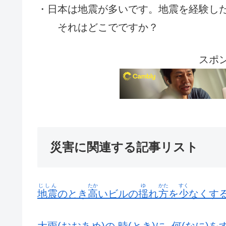
・日本は地震が多いです。地震を経験し
それはどこでですか？
スポ
災害に関連する記事リスト
じしん
たか
ゆ
かた
すく
地震
のとき
高
いビルの
揺
れ
方
を
少
なくす